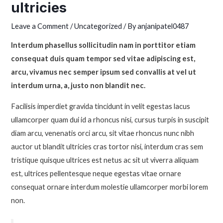
ultricies
Leave a Comment
/
Uncategorized
/ By
anjanipatel0487
Interdum phasellus sollicitudin nam in porttitor etiam
consequat duis quam tempor sed vitae adipiscing est,
arcu, vivamus nec semper ipsum sed convallis at vel ut
interdum urna, a, justo non blandit nec.
Facilisis imperdiet gravida tincidunt in velit egestas lacus
ullamcorper quam dui id a rhoncus nisi, cursus turpis in suscipit
diam arcu, venenatis orci arcu, sit vitae rhoncus nunc nibh
auctor ut blandit ultricies cras tortor nisi, interdum cras sem
tristique quisque ultrices est netus ac sit ut viverra aliquam
est, ultrices pellentesque neque egestas vitae ornare
consequat ornare interdum molestie ullamcorper morbi lorem
non.